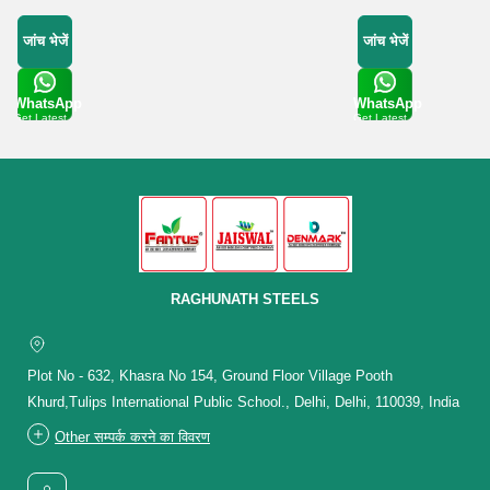
जांच भेजें
जांच भेजें
WhatsApp
WhatsApp
Get Latest
Get Latest
Price
Price
RAGHUNATH STEELS
Plot No - 632, Khasra No 154, Ground Floor Village Pooth
Khurd,Tulips International Public School., Delhi, Delhi, 110039, India
Other सम्पर्क करने का विवरण