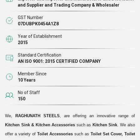
हमने उद्योग में एक अच्छा नाम हासिल किया है। हम अपनी विश्वसनीयता पर
and Supplier and Trading Company & Wholesaler
भरोसा करने और अपनी बिक्री में वृद्धि को बढ़ावा देने के लिए अपने ग्राहकों
GST Number
के आभारी हैं
07DUBPK0454A1Z8
Year of Establishment
2015
Standard Certification
AN ISO 9001: 2015 CERTIFIED COMPANY
Member Since
10 Years
No of Staff
150
We,
RAGHUNATH STEELS
, are offering an innovative range of
Kitchen Sink & Kitchen Accessories
such as
Kitchen Sink
. We also
offer a variety of
Toilet Accessories
such as
Toilet Set Cover, Toilet