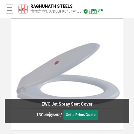
RAGHUNATH STEELS
TRUSTED
जीएसटी नंबर. 07DUBPK0454A1Z8
SELLER
EWC Jet Spray Seat Cover
130 आईएनआर
/
Get a Price/Quote